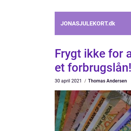
JONASJULEKORT.
dk
Frygt ikke for
et forbrugslån
30 april 2021
Thomas Andersen