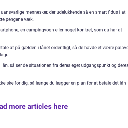
 uansvarlige mennesker, der udelukkende så en smart fidus i at
atte pengene væk.
rtphone, en campingvogn eller noget konkret, som du har at
etale af på gælden i lånet ordentligt, så de havde et værre palav
dage.
et lån, så ser de situationen fra deres eget udgangspunkt og dere
e ske for dig, så længe du lægger en plan for at betale det lån
ad more articles here