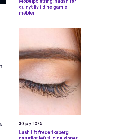
Møbelpolstring: sådan får
du nyt liv i dine gamle
møbler
m
n
e
30 july 2026
Lash lift frederiksberg
naturligt løft til dine vipper