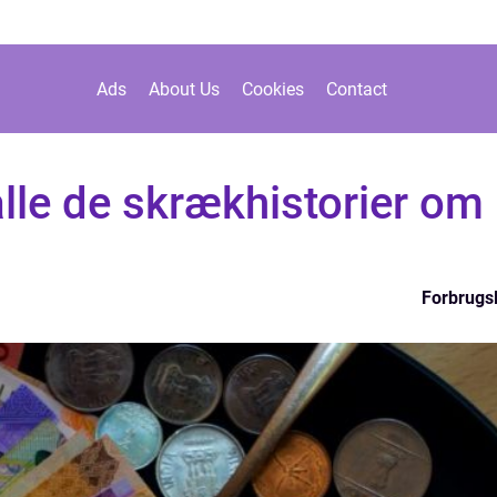
Ads
About Us
Cookies
Contact
 alle de skrækhistorier om
!
Forbrugs