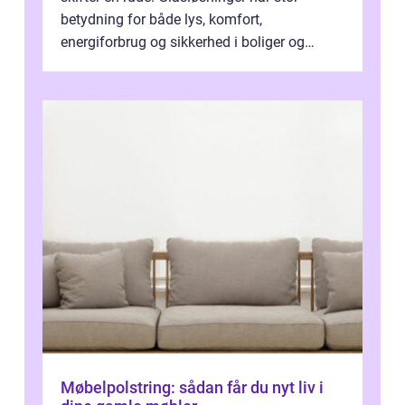
betydning for både lys, komfort,
energiforbrug og sikkerhed i boliger og
butikker. I en by med tæt tra...
Møbelpolstring: sådan får du nyt liv i