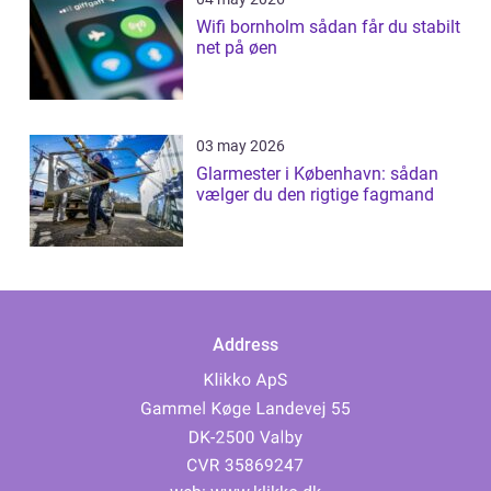
Wifi bornholm sådan får du stabilt
net på øen
03 may 2026
Glarmester i København: sådan
vælger du den rigtige fagmand
Address