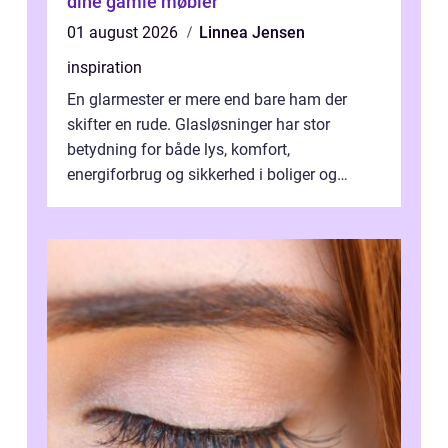
dine gamle møbler
01 august 2026
Linnea Jensen
inspiration
En glarmester er mere end bare ham der
skifter en rude. Glasløsninger har stor
betydning for både lys, komfort,
energiforbrug og sikkerhed i boliger og
butikker. I en by med tæt tra...