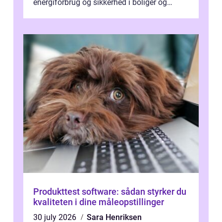
energiforbrug og sikkerhed i boliger og
butikker. I en by med tæt tra...
Produkttest software: sådan styrker du
kvaliteten i dine måleopstillinger
30 july 2026
Sara Henriksen