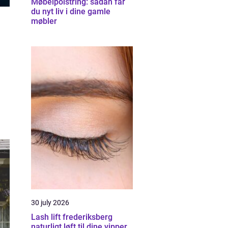
Møbelpolstring: sådan får
du nyt liv i dine gamle
møbler
30 july 2026
Lash lift frederiksberg
naturligt løft til dine vipper