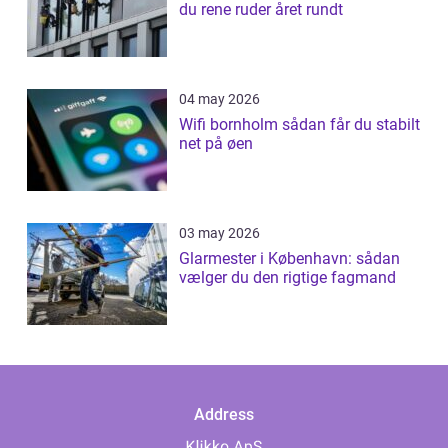
du rene ruder året rundt
04 may 2026
Wifi bornholm sådan får du stabilt
net på øen
03 may 2026
Glarmester i København: sådan
vælger du den rigtige fagmand
Address