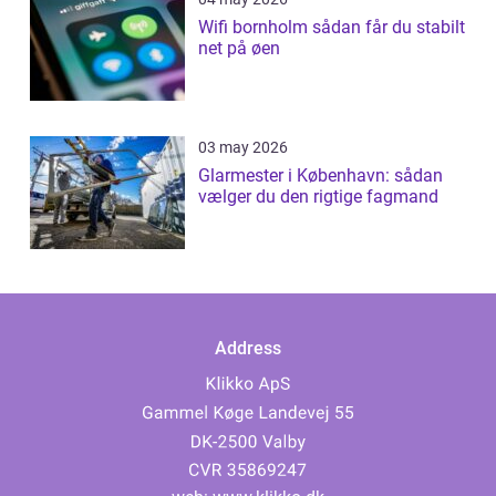
Wifi bornholm sådan får du stabilt
net på øen
03 may 2026
Glarmester i København: sådan
vælger du den rigtige fagmand
Address