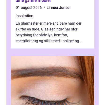
dine gamle møbler
01 august 2026
Linnea Jensen
inspiration
En glarmester er mere end bare ham der
skifter en rude. Glasløsninger har stor
betydning for både lys, komfort,
energiforbrug og sikkerhed i boliger og
butikker. I en by med tæt tra...