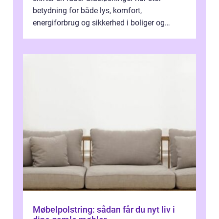
betydning for både lys, komfort,
energiforbrug og sikkerhed i boliger og
butikker. I en by med tæt tra...
Møbelpolstring: sådan får du nyt liv i