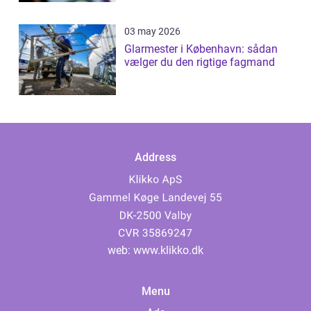
03 may 2026
Glarmester i København: sådan
vælger du den rigtige fagmand
Address
web:
www.klikko.dk
Menu