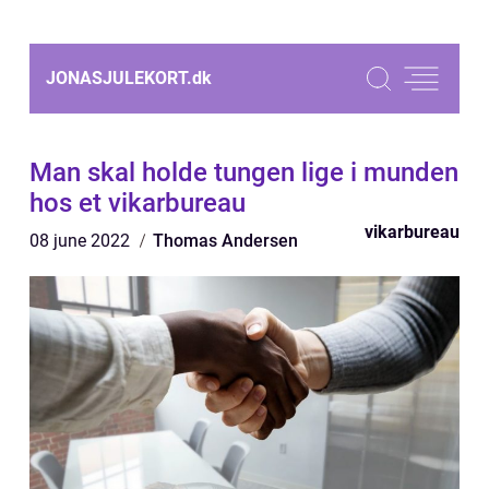
JONASJULEKORT.
dk
Man skal holde tungen lige i munden
hos et vikarbureau
vikarbureau
08 june 2022
Thomas Andersen