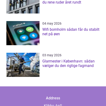
du rene ruder året rundt
04 may 2026
Wifi bornholm sådan får du stabilt
net på øen
03 may 2026
Glarmester i København: sådan
vælger du den rigtige fagmand
Address