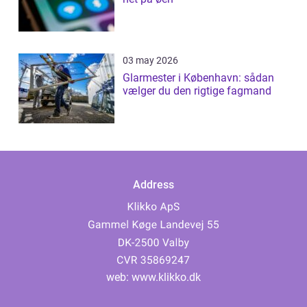
03 may 2026
Glarmester i København: sådan
vælger du den rigtige fagmand
Address
web:
www.klikko.dk