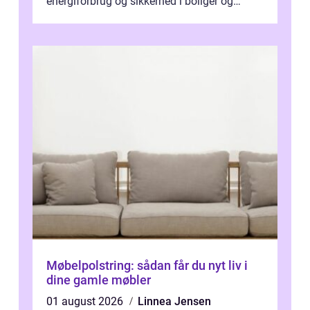
energiforbrug og sikkerhed i boliger og
butikker. I en by med tæt tra...
Møbelpolstring: sådan får du nyt liv i
dine gamle møbler
01 august 2026
Linnea Jensen