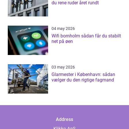
du rene ruder året rundt
04 may 2026
Wifi bornholm sådan får du stabilt
net på øen
03 may 2026
Glarmester i København: sådan
vælger du den rigtige fagmand
Address