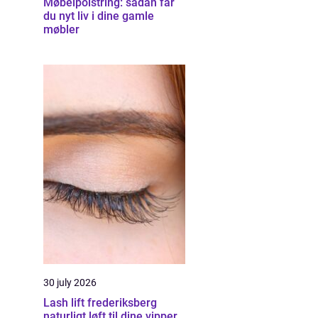
Møbelpolstring: sådan får
du nyt liv i dine gamle
møbler
30 july 2026
Lash lift frederiksberg
naturligt løft til dine vipper